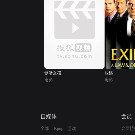
健听女孩
放逐
电影
电影
自媒体
会员
全部
Kpop
游戏
会员特