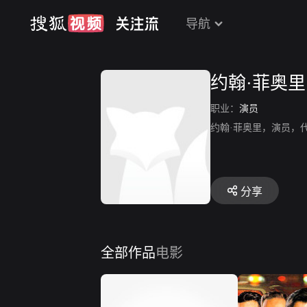
导航
约翰·菲奥里
职业：
演员
约翰·菲奥里，演员，
分享
全部作品
电影