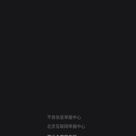
网络暴力有害信息举报
不良信息举报中心
12318 文化市场举报
北京互联网举报中心
算法推荐专项举报