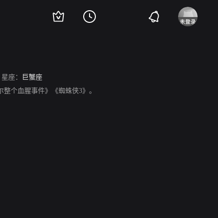
星座：
巨蟹座
杀死比尔整个血腥事件》《蜘蛛侠3》。