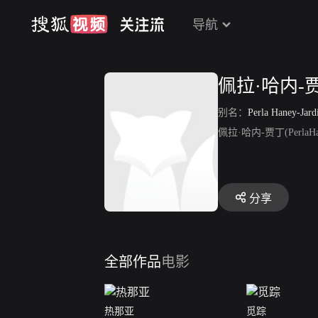
导航
佩拉·哈内-
别名：
Perla Haney-Jard
佩拉·哈内-贾丁(Per
分享
全部作品
电影
热那亚
觅踪