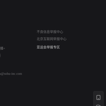
网络暴力有害信息举报
不良信息举报中心
12318 文化市场举报
北京互联网举报中心
算法推荐专项举报
亚运会举报专区
播+
涉历史虚无举报
版
网络谣言信息专项
涉政举报入口
涉未成年人举报
hu@sohu-inc.com
清朗自媒体乱象举报
涉民族宗教有害信息举报
清朗·生活服务类内容举报
清朗春节网络环境整治
涉企举报专区