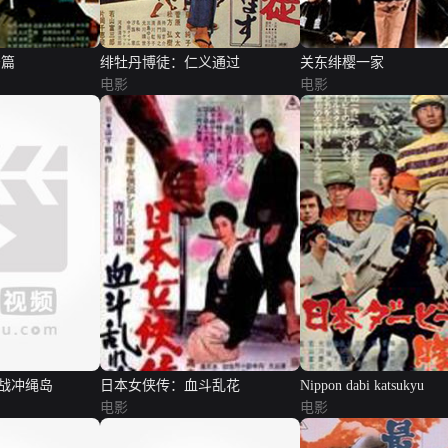
击篇
绯牡丹博徒：仁义通过
关东绯樱一家
电影
电影
战冲绳岛
日本女侠传：血斗乱花
Nippon dabi katsukyu
电影
电影