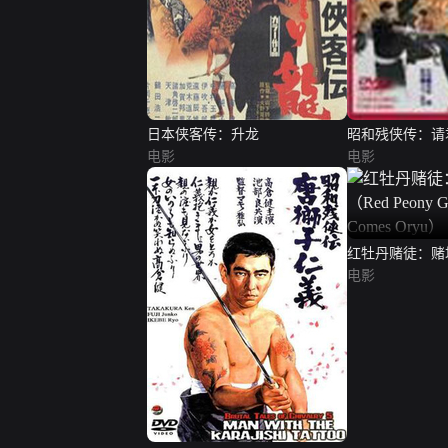
日本侠客传：升龙
昭和残侠传：请
电影
电影
红牡丹赌徒：赌场
Peony Gambler: 
电影
Oryu）