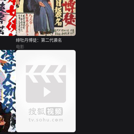
绯牡丹博徒：第二代袭名
电影