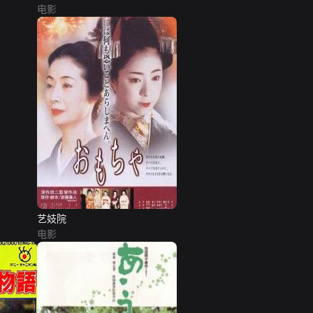
电影
艺妓院
电影