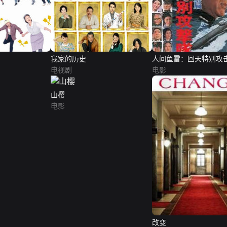
我家的历史
人间鱼雷：回天特别攻
电视剧
电影
山樱
电影
改变