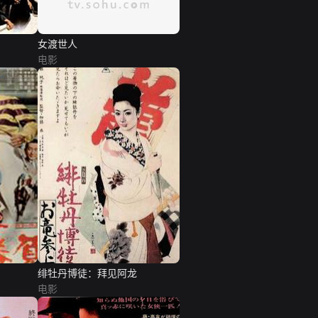
女渡世人
电影
绯牡丹博徒：拜见阿龙
电影