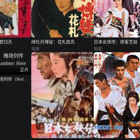
君归天
绯牡丹博徒：花札胜负
日本女侠传：侠客艺妓
电影
电影
正片
列传（Red
Here Comes