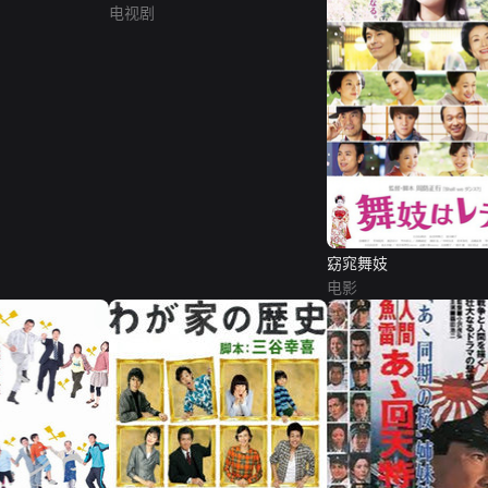
电视剧
窈窕舞妓
电影