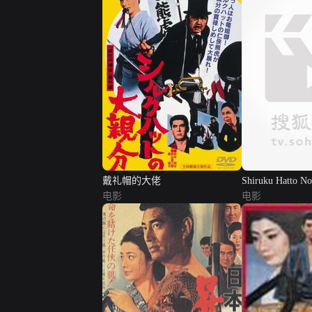
戴礼帽的大佬
Shiruku Hatto N
电影
Chobi-
电影