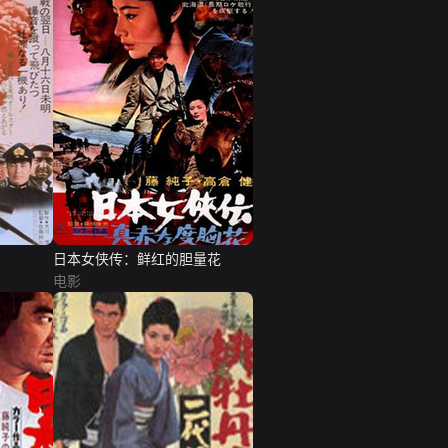
日本女侠传：鲜红的胆量花
电影