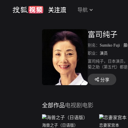
导航
富司纯子
别名：
Sumiko Fuji
/
藤
职业：
演员
富司纯子，日本演员，
菊之助（第五代）都是
分享
全部作品
电视剧
电影
海兽之子（日语版）
恋妻家宫本