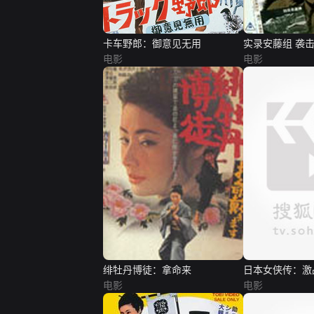
卡车野郎：御意见无用
实录安藤组 袭
电影
电影
绯牡丹博徒：拿命来
日本女侠传：激
电影
电影