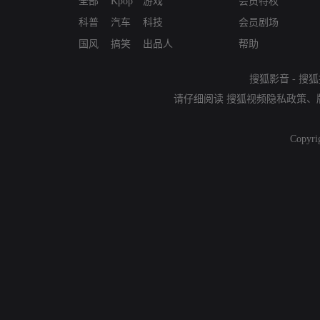
全部
Kpop
游戏
会员特权
科普
汽车
科技
会员剧场
国风
搞笑
出品人
帮助
搜狐影音
-
搜狐
请仔细阅读
搜狐视频隐私政策
、
Copyri