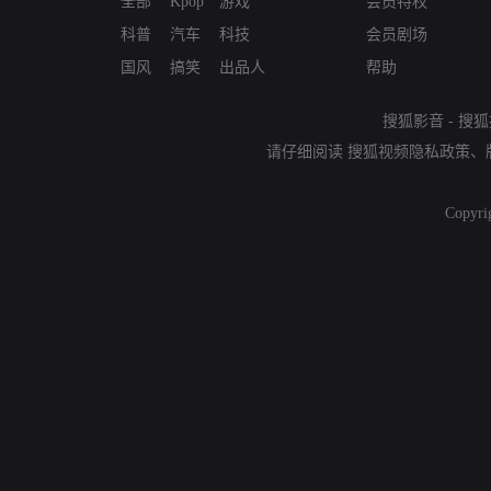
全部
Kpop
游戏
会员特权
科普
汽车
科技
会员剧场
国风
搞笑
出品人
帮助
搜狐影音
-
搜狐
请仔细阅读
搜狐视频隐私政策
、
Copyri