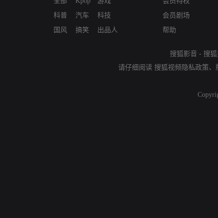
全部
Kpop
游戏
会员特权
科普
汽车
科技
会员剧场
国风
搞笑
出品人
帮助
搜狐影音
-
搜狐
请仔细阅读
搜狐视频隐私政策
、
Copyri