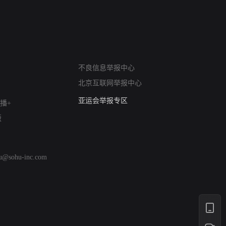
网络暴力有害信息举报
不良信息举报中心
12318 文化市场举报
北京互联网举报中心
算法推荐专项举报
亚运会举报专区
播+
涉历史虚无举报
版
网络谣言信息专项
涉政举报入口
涉未成年人举报
hu@sohu-inc.com
清朗自媒体乱象举报
涉民族宗教有害信息举报
清朗·生活服务类内容举报
清朗春节网络环境整治
涉企举报专区