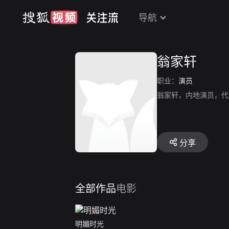
导航
翁家轩
职业：
演员
翁家轩，内地演员，代
分享
全部作品
电影
明媚时光