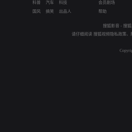
科普
汽车
科技
会员剧场
国风
搞笑
出品人
帮助
搜狐影音
-
搜狐
请仔细阅读
搜狐视频隐私政策
、
Copyri