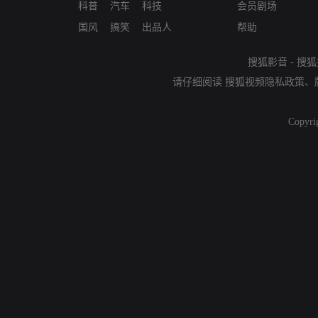
科普
汽车
科技
会员剧场
国风
搞笑
出品人
帮助
搜狐影音
-
搜狐
请仔细阅读
搜狐视频隐私政策
、
Copyri