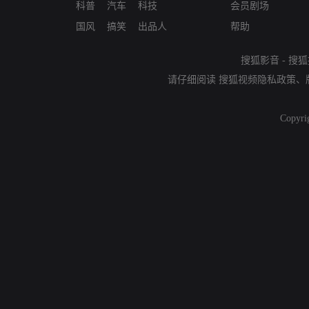
科普
汽车
科技
会员剧场
国风
搞笑
出品人
帮助
搜狐影音
-
搜狐
请仔细阅读
搜狐视频隐私政策
、
Copyri