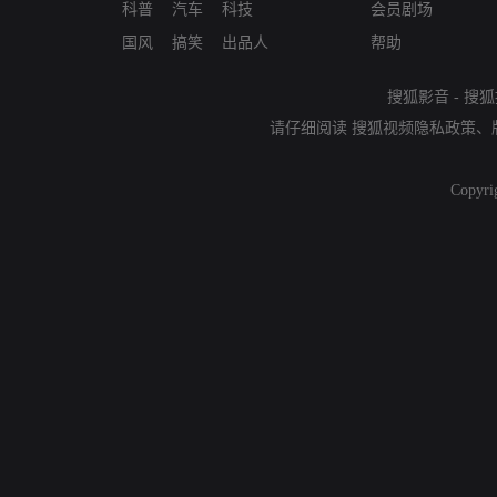
科普
汽车
科技
会员剧场
国风
搞笑
出品人
帮助
搜狐影音
-
搜狐
请仔细阅读
搜狐视频隐私政策
、
Copyri