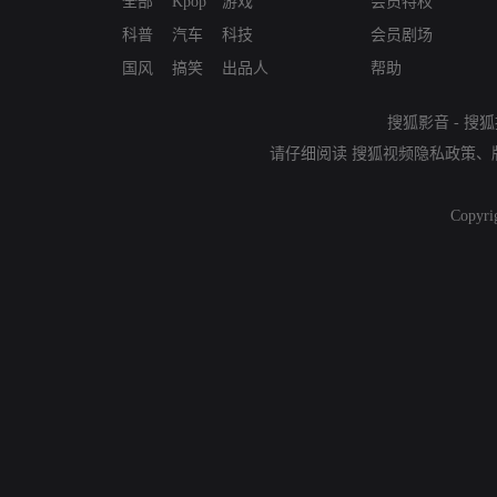
全部
Kpop
游戏
会员特权
科普
汽车
科技
会员剧场
国风
搞笑
出品人
帮助
搜狐影音
-
搜狐
请仔细阅读
搜狐视频隐私政策
、
Copyri