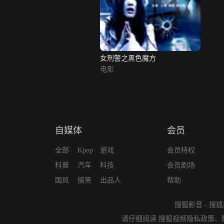
女刑警之黑色魔方
电影
自媒体
会员
全部
Kpop
游戏
会员特权
科普
汽车
科技
会员剧场
国风
搞笑
出品人
帮助
搜狐影音
-
搜狐
请仔细阅读
搜狐视频隐私政策
、