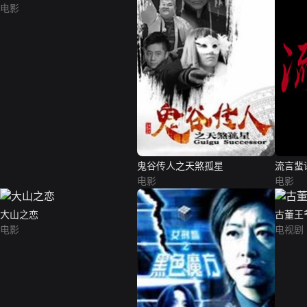
电影
鬼谷传人之天煞孤星
流言蜚
电影
电影
大山之恋
古董王
电影
电视剧