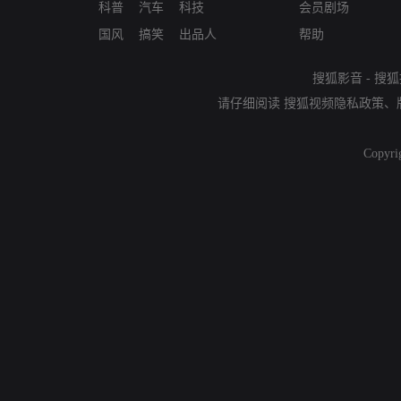
科普
汽车
科技
会员剧场
国风
搞笑
出品人
帮助
搜狐影音
-
搜狐
请仔细阅读
搜狐视频隐私政策
、
Copyri