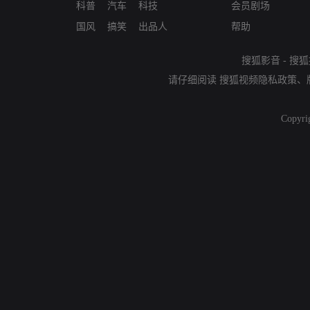
科普
汽车
科技
会员剧场
国风
搞笑
出品人
帮助
搜狐影音
-
搜狐
请仔细阅读
搜狐视频隐私政策
、
Copyri