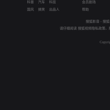
科普
汽车
科技
会员剧场
国风
搞笑
出品人
帮助
搜狐影音
-
搜狐
请仔细阅读
搜狐视频隐私政策
、
Copyri