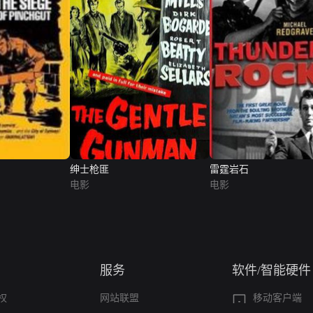
绅士枪匪
雷霆岩石
电影
电影
服务
软件/智能硬件
权
网站联盟
移动客户端