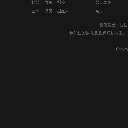
科普
汽车
科技
会员剧场
国风
搞笑
出品人
帮助
搜狐影音
-
搜狐
请仔细阅读
搜狐视频隐私政策
、
Copyri