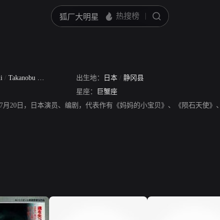
mi
/
Takanobu Suzuki
出生地：
日本
/
静冈县
星座：
巨蟹座
1年7月20日，日本演员、编剧，代表作有《妈妈的小宝贝》、《陨石天使》