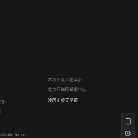
网络暴力有害信息举报
12318 文化市场举报
不良信息举报中心
算法推荐专项举报
北京互联网举报中心
亚运会举报专区
涉历史虚无举报
播+
网络谣言信息专项
版
涉政举报入口
涉未成年人举报
清朗自媒体乱象举报
hu@sohu-inc.com