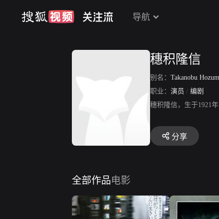
导航
穗积隆信
别名：
Takanobu Hozu
职业：
演员
/
编剧
穗积隆信，生于192
分享
全部作品
电影