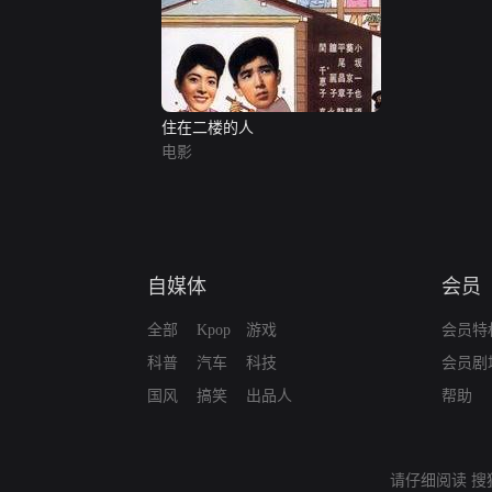
住在二楼的人
电影
自媒体
会员
全部
Kpop
游戏
会员特
科普
汽车
科技
会员剧
国风
搞笑
出品人
帮助
请仔细阅读
搜