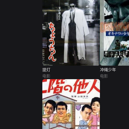
提灯
冲绳少年
电影
电影