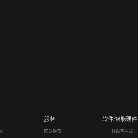
服务
软件/智能硬件
权
网站联盟
移动客户端