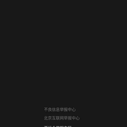
网络暴力有害信息举报
不良信息举报中心
12318 文化市场举报
北京互联网举报中心
算法推荐专项举报