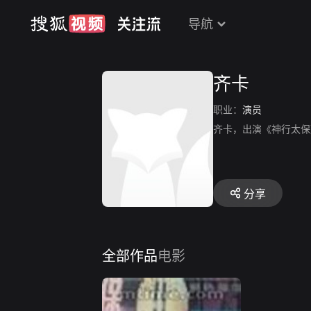
导航
齐卡
职业：
演员
齐卡，出演《神行太保
分享
全部作品
电影