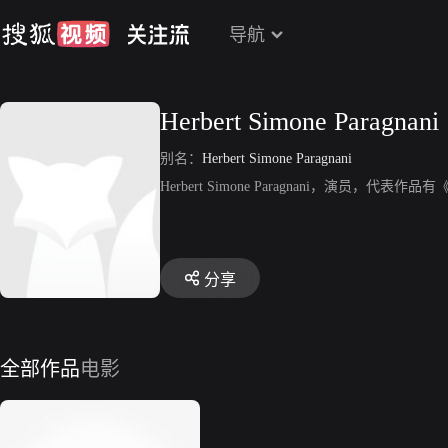
导航
Herbert Simone Paragnani
别名：
Herbert Simone Paragnani
Herbert Simone Paragnani，演员，代表
分享
全部作品
电影