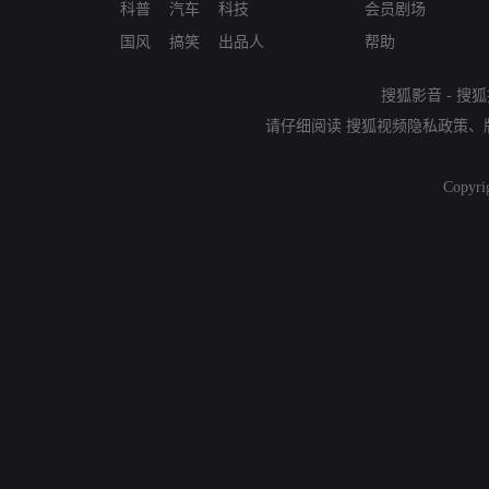
科普
汽车
科技
会员剧场
国风
搞笑
出品人
帮助
搜狐影音
-
搜狐
请仔细阅读
搜狐视频隐私政策
、
Copyri