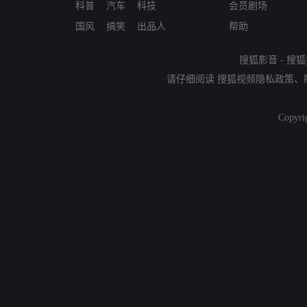
科普
汽车
科技
会员剧场
国风
搞笑
出品人
帮助
搜狐影音
-
搜狐
请仔细阅读
搜狐视频隐私政策
、
Copyri