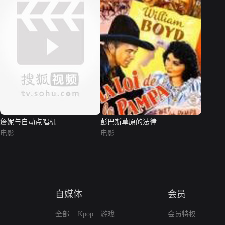
詹妮与自动点唱机
彭巴斯草原的法律
电影
电影
自媒体
会员
全部
Kpop
游戏
会员特权