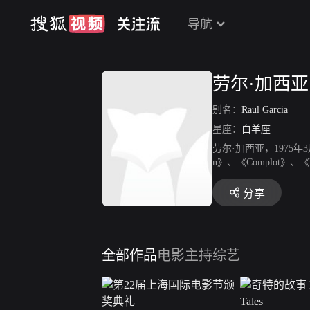
导航
劳尔·加西亚
别名：
Raul Garcia
星座：
白羊座
劳尔·加西亚，1975年3
n》、《Complot》、《E
分享
全部作品
电影
主持综艺