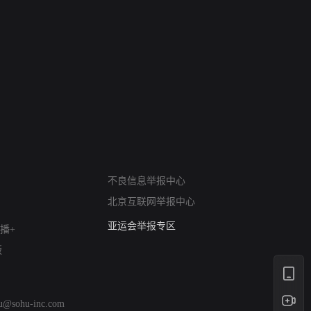
网络暴力有害信息举报
不良信息举报中心
12318 文化市场举报
北京互联网举报中心
算法推荐专项举报
亚运会举报专区
播+
涉历史虚无举报
版
网络谣言信息专项
涉政举报入口
涉未成年人举报
hu@sohu-inc.com