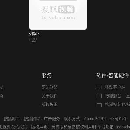
刺客X
电影
服务
软件/智能硬件
权
网站联盟
移动客户端
场
关于我们
搜狐影音
直
版权投诉
搜狐视频TV
搜狐影音
-
搜狐招聘
-
广告服务
-
联系方式
-
About SOHU
-
公司介绍
狐视频隐私政策
、
版权声明
、
反盗版和反盗链权利声明
举报邮箱
jubaoso