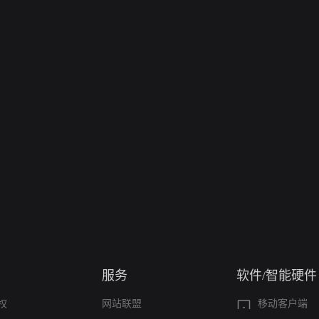
服务
软件/智能硬件
权
网站联盟
移动客户端