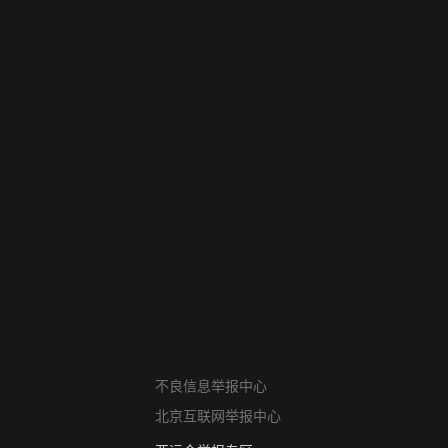
网络暴力有害信息举报
不良信息举报中心
12318 文化市场举报
北京互联网举报中心
算法推荐专项举报