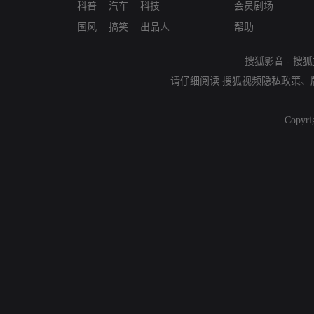
科普
汽车
科技
会员剧场
国风
搞笑
出品人
帮助
搜狐影音
-
搜狐
请仔细阅读
搜狐视频隐私政策
、
Copyri