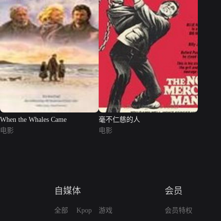
When the Whales Came
毫不仁慈的人
电影
电影
自媒体
会员
全部
Kpop
游戏
会员特权