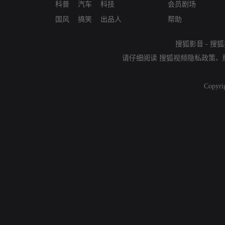
科普
汽车
科技
会员剧场
国风
搞笑
出品人
帮助
搜狐影音
-
搜狐
请仔细阅读
搜狐视频隐私政策
、
Copyri