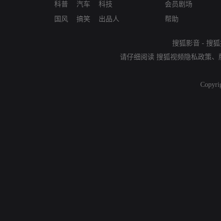
科普
汽车
科技
会员剧场
国风
搞笑
出品人
帮助
搜狐影音
-
搜狐
请仔细阅读
搜狐视频隐私政策
、
Copyri