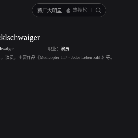
cklschwaiger
chwaiger
职业：
演员
aiger，演员，主要作品《Medicopter 117 - Jedes Leben zahlt》等。