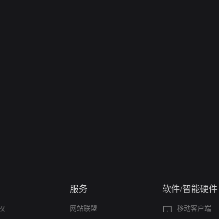
服务
软件/智能硬件
权
网站联盟
移动客户端