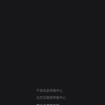
网络暴力有害信息举报
不良信息举报中心
12318 文化市场举报
北京互联网举报中心
算法推荐专项举报