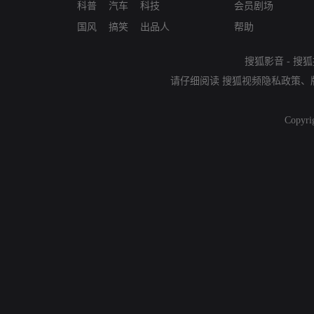
科普
汽车
科技
会员剧场
国风
搞笑
出品人
帮助
搜狐影音
-
搜狐
请仔细阅读
搜狐视频隐私政策
、
Copyri