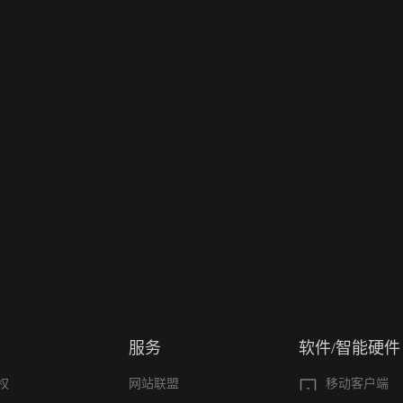
服务
软件/智能硬件
权
网站联盟
移动客户端