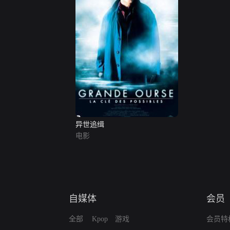
异世追缉
电影
自媒体
会员
全部
Kpop
游戏
会员特