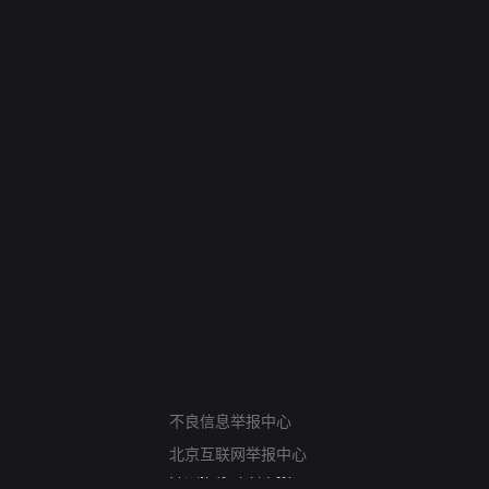
网络暴力有害信息举报
不良信息举报中心
12318 文化市场举报
北京互联网举报中心
算法推荐专项举报