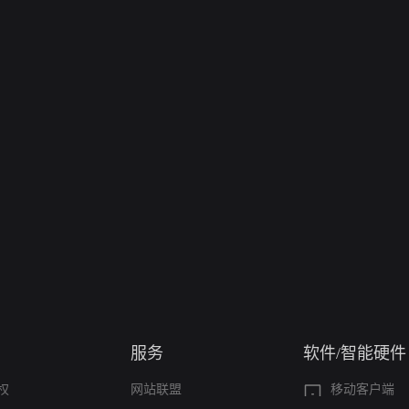
服务
软件/智能硬件
权
网站联盟
移动客户端