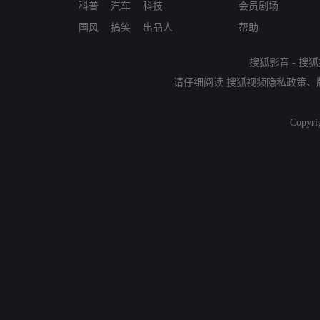
科普
汽车
科技
会员剧场
国风
搞笑
出品人
帮助
搜狐影音
-
搜狐
请仔细阅读
搜狐视频隐私政策
、
Copyri