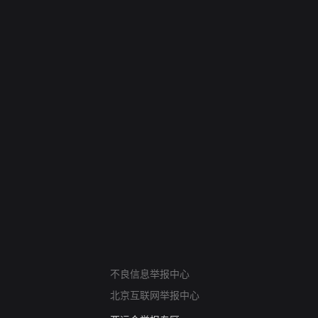
网络暴力有害信息举报
不良信息举报中心
12318 文化市场举报
北京互联网举报中心
算法推荐专项举报