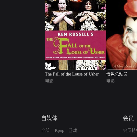
The Fall of the Louse of Usher
情色总动员
电影
电影
自媒体
会员
全部
Kpop
游戏
会员特