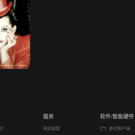
服务
软件/智能硬件
权
网站联盟
移动客户端