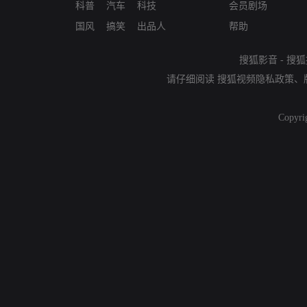
科普
汽车
科技
会员剧场
国风
搞笑
出品人
帮助
搜狐影音
-
搜狐
请仔细阅读
搜狐视频隐私政策
、
Copyri