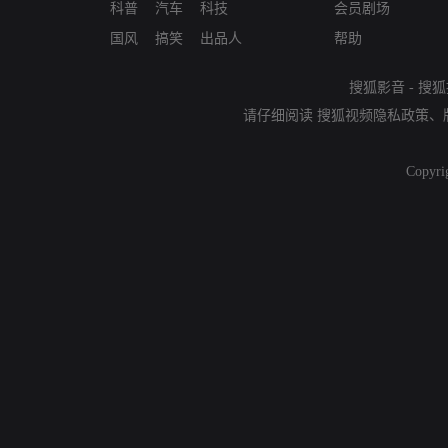
科普
汽车
科技
会员剧场
国风
搞笑
出品人
帮助
搜狐影音
-
搜狐
请仔细阅读
搜狐视频隐私政策
、
Copyri