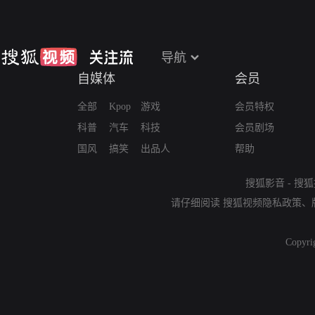
导航
自媒体
会员
全部
Kpop
游戏
会员特权
科普
汽车
科技
会员剧场
国风
搞笑
出品人
帮助
搜狐影音
-
搜狐
请仔细阅读
搜狐视频隐私政策
、
Copyri