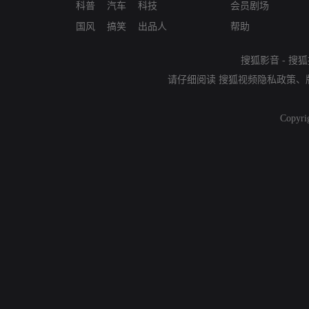
科普
汽车
科技
会员剧场
国风
搞笑
出品人
帮助
搜狐影音
-
搜狐
请仔细阅读
搜狐视频隐私政策
、
Copyri