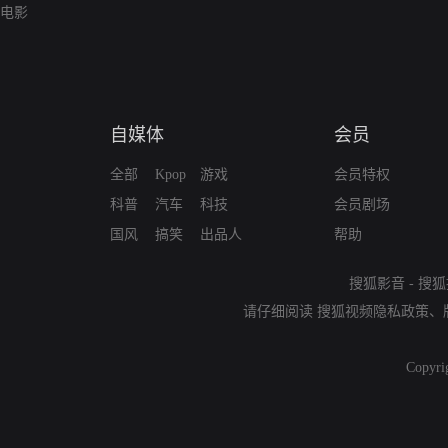
电影
自媒体
会员
全部
Kpop
游戏
会员特权
科普
汽车
科技
会员剧场
国风
搞笑
出品人
帮助
搜狐影音
-
搜狐
请仔细阅读
搜狐视频隐私政策
、
Copyri