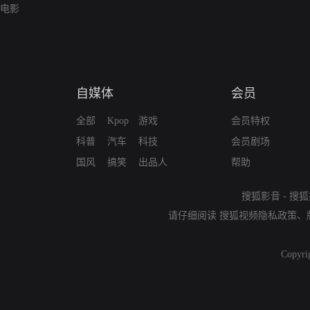
电影
自媒体
会员
全部
Kpop
游戏
会员特权
科普
汽车
科技
会员剧场
国风
搞笑
出品人
帮助
搜狐影音
-
搜狐
请仔细阅读
搜狐视频隐私政策
、
Copyri