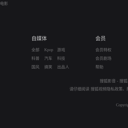
电影
自媒体
会员
全部
Kpop
游戏
会员特权
科普
汽车
科技
会员剧场
国风
搞笑
出品人
帮助
搜狐影音
-
搜狐
请仔细阅读
搜狐视频隐私政策
、
Copyri