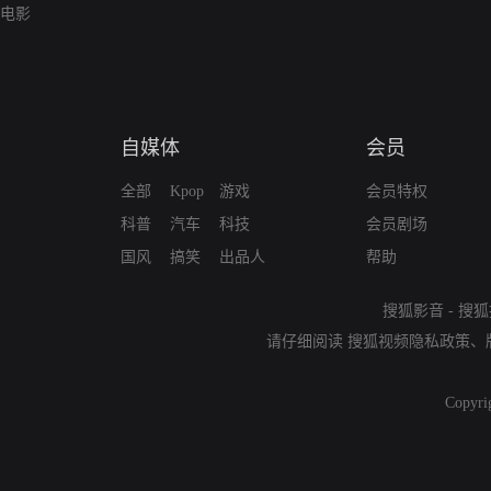
电影
自媒体
会员
全部
Kpop
游戏
会员特权
科普
汽车
科技
会员剧场
国风
搞笑
出品人
帮助
搜狐影音
-
搜狐
请仔细阅读
搜狐视频隐私政策
、
Copyri