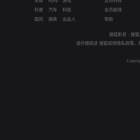
全部
Kpop
游戏
会员特权
科普
汽车
科技
会员剧场
国风
搞笑
出品人
帮助
搜狐影音
-
搜狐
请仔细阅读
搜狐视频隐私政策
、
Copyri