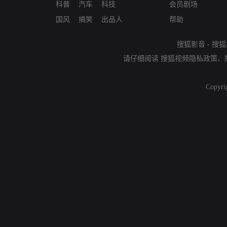
科普
汽车
科技
会员剧场
国风
搞笑
出品人
帮助
搜狐影音
-
搜狐
请仔细阅读
搜狐视频隐私政策
、
Copyri