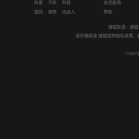
科普
汽车
科技
会员剧场
国风
搞笑
出品人
帮助
搜狐影音
-
搜狐
请仔细阅读
搜狐视频隐私政策
、
Copyri