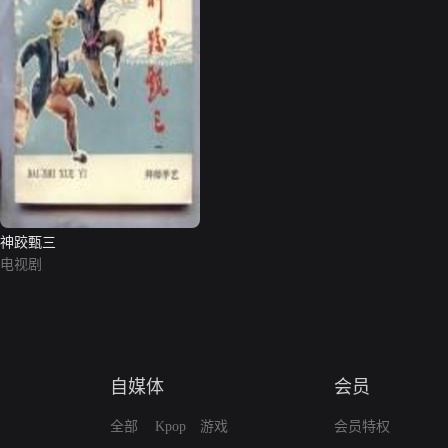
神跤甄三
电视剧
自媒体
会员
全部
Kpop
游戏
会员特权