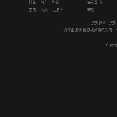
科普
汽车
科技
会员剧场
国风
搞笑
出品人
帮助
搜狐影音
-
搜狐
请仔细阅读
搜狐视频隐私政策
、
Copyri