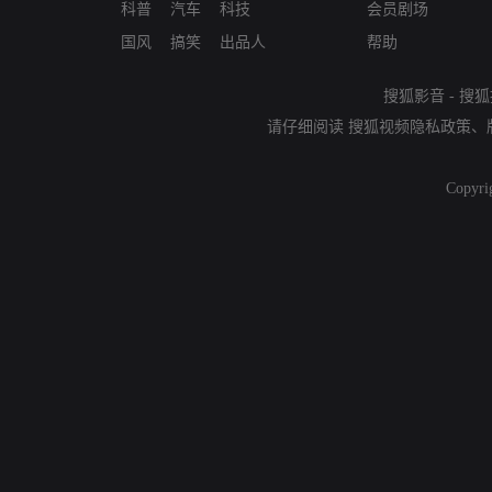
科普
汽车
科技
会员剧场
国风
搞笑
出品人
帮助
搜狐影音
-
搜狐
请仔细阅读
搜狐视频隐私政策
、
Copyri