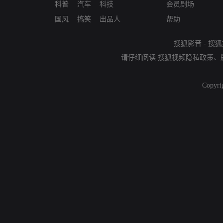
科普
汽车
科技
会员剧场
国风
搞笑
出品人
帮助
搜狐影音
-
搜狐
请仔细阅读
搜狐视频隐私政策
、
Copyri