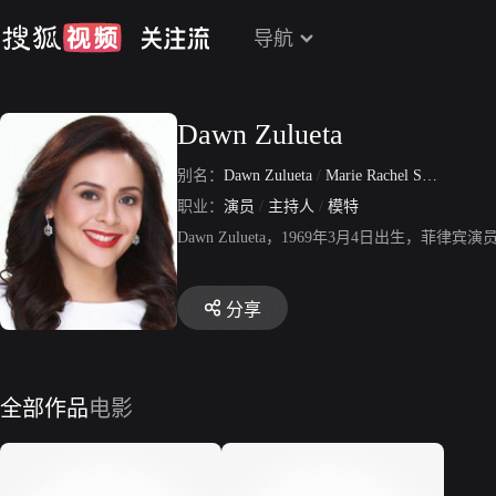
导航
Dawn Zulueta
别名：
Dawn Zulueta
/
Marie Rachel Salman Taleon (本名)
职业：
演员
/
主持人
/
模特
Dawn Zulueta，1969年3月4日出生，菲律宾演员，
分享
全部作品
电影