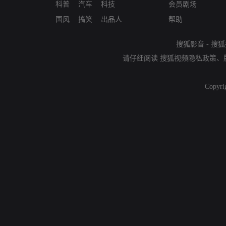
科普
汽车
科技
会员剧场
国风
搞笑
出品人
帮助
搜狐影音
-
搜狐
请仔细阅读
搜狐视频隐私政策
、
Copyri