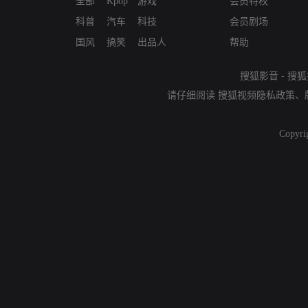
全部
Kpop
游戏
会员特权
科普
汽车
科技
会员剧场
国风
搞笑
出品人
帮助
搜狐影音
-
搜狐
请仔细阅读
搜狐视频隐私政策
、
Copyri